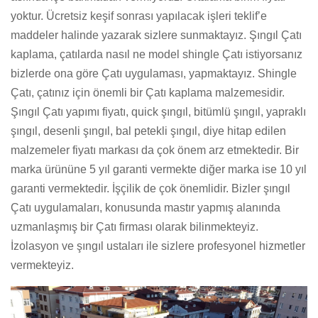
yoktur. Ücretsiz keşif sonrası yapılacak işleri teklif’e
maddeler halinde yazarak sizlere sunmaktayız. Şıngıl Çatı
kaplama, çatılarda nasıl ne model shingle Çatı istiyorsanız
bizlerde ona göre Çatı uygulaması, yapmaktayız. Shingle
Çatı, çatınız için önemli bir Çatı kaplama malzemesidir.
Şıngıl Çatı yapımı fiyatı, quick şıngıl, bitümlü şıngıl, yapraklı
şıngıl, desenli şıngıl, bal petekli şıngıl, diye hitap edilen
malzemeler fiyatı markası da çok önem arz etmektedir. Bir
marka ürününe 5 yıl garanti vermekte diğer marka ise 10 yıl
garanti vermektedir. İşçilik de çok önemlidir. Bizler şıngıl
Çatı uygulamaları, konusunda mastır yapmış alanında
uzmanlaşmış bir Çatı firması olarak bilinmekteyiz.
İzolasyon ve şıngıl ustaları ile sizlere profesyonel hizmetler
vermekteyiz.